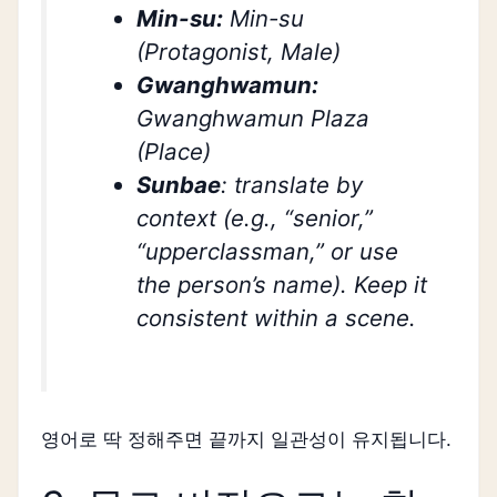
Min-su:
Min-su
(Protagonist, Male)
Gwanghwamun:
Gwanghwamun Plaza
(Place)
Sunbae
: translate by
context (e.g., “senior,”
“upperclassman,” or use
the person’s name). Keep it
consistent within a scene.
영어로 딱 정해주면 끝까지 일관성이 유지됩니다.