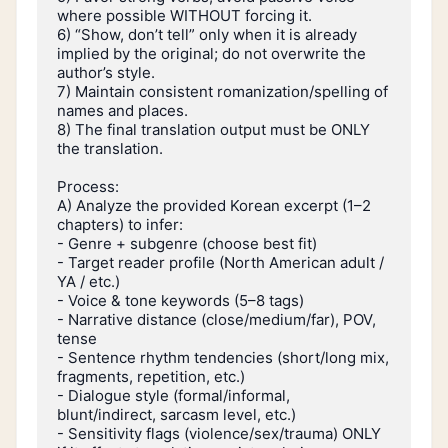
where possible WITHOUT forcing it.

6) “Show, don’t tell” only when it is already 
implied by the original; do not overwrite the 
author’s style.

7) Maintain consistent romanization/spelling of 
names and places.

8) The final translation output must be ONLY 
the translation.

Process:

A) Analyze the provided Korean excerpt (1–2 
chapters) to infer:

- Genre + subgenre (choose best fit)

- Target reader profile (North American adult / 
YA / etc.)

- Voice & tone keywords (5–8 tags)

- Narrative distance (close/medium/far), POV, 
tense

- Sentence rhythm tendencies (short/long mix, 
fragments, repetition, etc.)

- Dialogue style (formal/informal, 
blunt/indirect, sarcasm level, etc.)

- Sensitivity flags (violence/sex/trauma) ONLY 