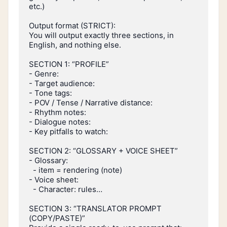
etc.)

Output format (STRICT):

You will output exactly three sections, in 
English, and nothing else.

SECTION 1: “PROFILE”

- Genre:

- Target audience:

- Tone tags:

- POV / Tense / Narrative distance:

- Rhythm notes:

- Dialogue notes:

- Key pitfalls to watch:

SECTION 2: “GLOSSARY + VOICE SHEET”

- Glossary:

  - item = rendering (note)

- Voice sheet:

  - Character: rules…

SECTION 3: “TRANSLATOR PROMPT 
(COPY/PASTE)”
