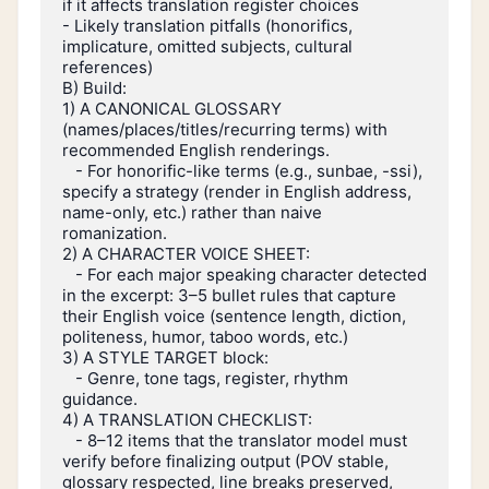
if it affects translation register choices

- Likely translation pitfalls (honorifics, 
implicature, omitted subjects, cultural 
references)

B) Build:

1) A CANONICAL GLOSSARY 
(names/places/titles/recurring terms) with 
recommended English renderings.

   - For honorific-like terms (e.g., sunbae, -ssi), 
specify a strategy (render in English address, 
name-only, etc.) rather than naive 
romanization.

2) A CHARACTER VOICE SHEET:

   - For each major speaking character detected 
in the excerpt: 3–5 bullet rules that capture 
their English voice (sentence length, diction, 
politeness, humor, taboo words, etc.)

3) A STYLE TARGET block:

   - Genre, tone tags, register, rhythm 
guidance.

4) A TRANSLATION CHECKLIST:

   - 8–12 items that the translator model must 
verify before finalizing output (POV stable, 
glossary respected, line breaks preserved, 