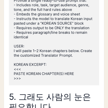
Provide a single ready-to-use prompt that:

- Includes role, task, target audience, genre, 
tone, and the full hard rules above

- Embeds the glossary and voice sheet

- Instructs the model to translate Korean input 
pasted under a “KOREAN SOURCE” block

- Requires output to be ONLY the translation

- Requires paragraph/line breaks to remain 
identical

USER:

I will paste 1–2 Korean chapters below. Create 
the customized Translator Prompt.

KOREAN EXCERPT:

<<<

PASTE KOREAN CHAPTER(S) HERE

5. 그래도 사람의 눈은
필요합니다