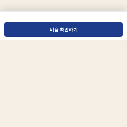
비용 확인하기
아침산책
세계 최대의 온라인 서점 아마존을 통해
전세계 독자에게 당신의 책을 알리세요.
서비스