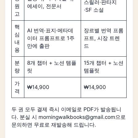
스릴러·판타지
원
에세이, 전문서
·SF 소설
고
핵
AI 번역·표지·메타데
장르별 번역 프롬
심
이터 프롬프트로 1주
프트, 시장 트렌
내
만에 출판
드
용
분
8개 챕터 + 노션 템플
15개 챕터 + 노션
량
릿
템플릿
가
₩14,900
₩14,900
격
두 권 모두 결제 즉시 이메일로 PDF가 발송됩니
다. 분실 시 morningwalkbooks@gmail.com으로
문의하면 무료로 재발송해 드립니다.