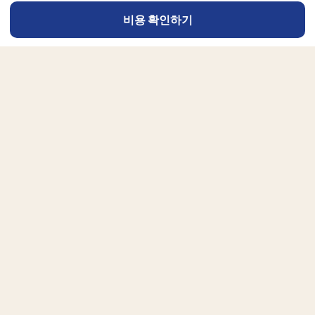
비용 확인하기
아침산책
세계 최대의 온라인 서점 아마존을 통해
전세계 독자에게 당신의 책을 알리세요.
서비스
아침산책 소개
작업 사례
진행 절차